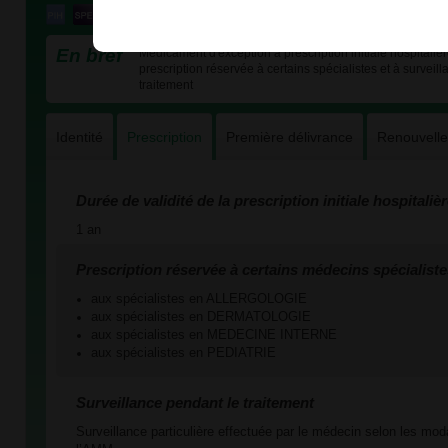
En bref
Médicament d'exception à prescription initiale hospitaliè
prescription réservée à certains spécialistes et à surveill
traitement
Identité
Prescription
Première délivrance
Renouvell
Durée de validité de la prescription initiale hospitaliè
1 an
Prescription réservée à certains médecins spécialiste
aux spécialistes en ALLERGOLOGIE
aux spécialistes en DERMATOLOGIE
aux spécialistes en MEDECINE INTERNE
aux spécialistes en PEDIATRIE
Surveillance pendant le traitement
Surveillance particulière effectuée par le médecin selon les mod