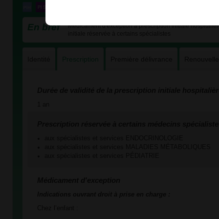
En bref
Médicament d'exception à prescription initiale hospitalièr
initiale réservée à certains spécialistes
Identité
Prescription
Première délivrance
Renouvell
Durée de validité de la prescription initiale hospitaliè
1 an
Prescription réservée à certains médecins spécialiste
aux spécialistes et services ENDOCRINOLOGIE
aux spécialistes et services MALADIES MÉTABOLIQUES
aux spécialistes et services PÉDIATRIE
Médicament d'exception
Indications ouvrant droit à prise en charge :
Chez l’enfant :