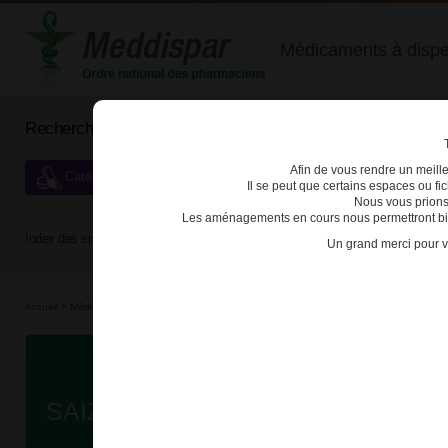
Médicaments à dispens
Rechercher un médicament
Afin de vous rendre un meilleu
Catégories de dispensation particulière
Il se peut que certains espaces ou f
Nous vous prions
Les aménagements en cours nous permettront bien
Index des spécialités :
A
B
C
D
E
F
G
H
Un grand merci pour v
Accueil
>
Médicaments d'e...
>
3400941557453 - SAIZEN
Da
SAIZEN 5,83mg/ml SOL INJ CART 