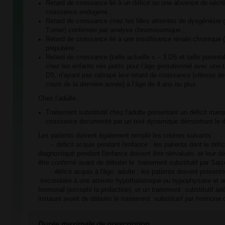
Retard de croissance lié à un déficit ou une absence de sécr
croissance endogène ;
Retard de croissance chez les filles atteintes de dysgénési
Turner) confirmée par analyse chromosomique ;
Retard de croissance lié à une insuffisance rénale chronique (
prépubère ;
Retard de croissance (taille actuelle ≤ – 3 DS et taille parent
chez les enfants nés petits pour l’âge gestationnel avec une t
DS, n’ayant pas rattrapé leur retard de croissance (vitesse 
cours de la dernière année) à l’âge de 4 ans ou plus.
Chez l’adulte :
Traitement substitutif chez l'adulte présentant un déficit ma
croissance documenté par un test dynamique démontrant le d
Les patients doivent également remplir les critères suivants :
- déficit acquis pendant l'enfance : les patients dont le défi
diagnostiqué pendant l'enfance doivent être réévalués et leur dé
être confirmé avant de débuter le traitement substitutif par Saiz
- déficit acquis à l'âge adulte : les patients doivent présente
secondaire à une atteinte hypothalamique ou hypophysaire et au
hormonal (excepté la prolactine), et un traitement substitutif ad
instauré avant de débuter le traitement substitutif par hormone 
Durée maximale de prescription