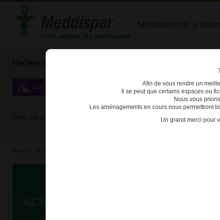
Médicaments à dispens
Rechercher un médicament
Afin de vous rendre un meilleu
Catégories de dispensation particulière
Il se peut que certains espaces ou f
Nous vous prions
Les aménagements en cours nous permettront bien
Index des spécialités :
A
B
C
D
E
F
G
H
Un grand merci pour v
Accueil
>
Médicaments en...
>
Médicaments all...
>
3400935400567 - ACICLOVIR VIATRI
Da
ACICLOVIR VIATRIS CONSEIL 5%