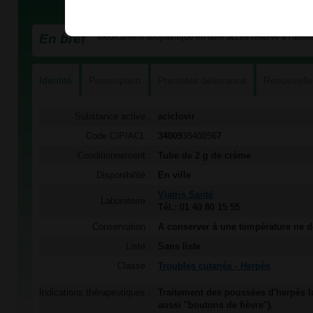
En bref
Médicament allopathique en libre accès réservé à l'adulte
Identité
Prescription
Première délivrance
Renouvell
Substance active :
aciclovir
Code CIP/ACL :
34009
3540056
7
Conditionnement :
Tube de 2 g de crème
Disponibilité :
En ville
Viatris Santé
Laboratoire :
Tél.: 01 40 80 15 55
Conservation :
A conserver à une température ne 
Liste :
Sans liste
Classe :
Troubles cutanés - Herpès
Indications thérapeutiques :
Traitement des poussées d'herpès la
aussi "boutons de fièvre").