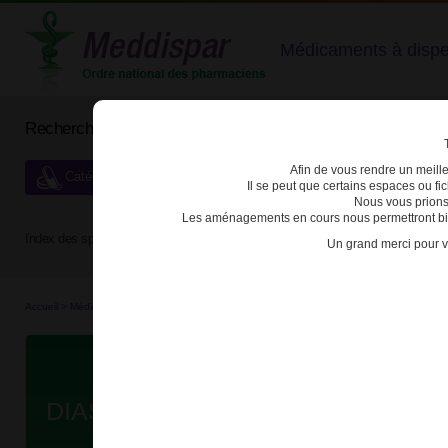
Médicaments à dispens
Rechercher un médicament
Afin de vous rendre un meilleu
Catégories de dispensation particulière
Il se peut que certains espaces ou f
Nous vous prions
Les aménagements en cours nous permettront bien
Index des spécialités :
A
B
C
D
E
F
G
H
Un grand merci pour v
Accueil
>
Médicaments en...
>
Médicaments all...
>
3400949409877 - DIASEPTYL
D
DIASEPTYL 0,5% SOL APPLI CUT 