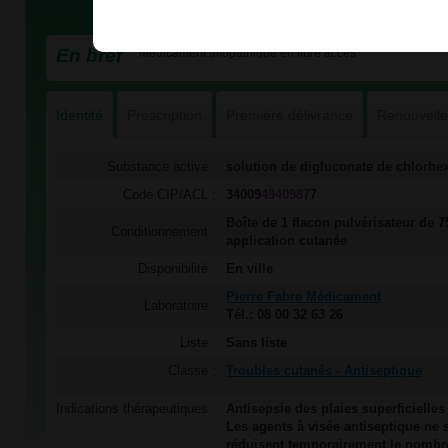
En bref
Médicament allopathique en libre accès
Identité
Prescription
Première délivrance
Renouvell
Substance active :
solution de digluconate de chlorhe
Code CIP/ACL :
34009
4940987
7
Boîte de 1 flacon pulvérisateur de 
Conditionnement :
application cutanée
Disponibilité :
En ville
Pierre Fabre Médicament
Laboratoire :
Tél.: 08 00 32 63 26
Liste :
Sans liste
Classe :
Troubles cutanés - Antiseptique
Indications thérapeutiques :
Antisepsie des plaies superficielles
Les agents à visée antiseptique ne so
réduisent temporairement le nombr