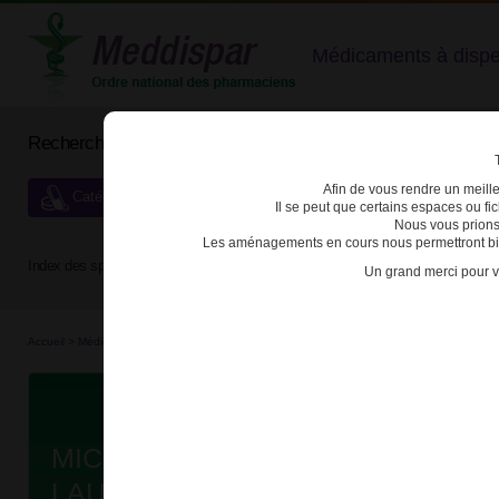
Médicaments à dispens
Rechercher un médicament
Afin de vous rendre un meilleu
Catégories de dispensation particulière
Il se peut que certains espaces ou f
Nous vous prions
Les aménagements en cours nous permettront bien
Index des spécialités :
A
B
C
D
E
F
G
H
Un grand merci pour v
Accueil
>
Médicaments en...
>
Médicaments all...
>
3400934968754 - MICROLAX SORBIT
Da
MICROLAX SORBITOL CITRATE E
LAURILSULFOACETATE DE SODI