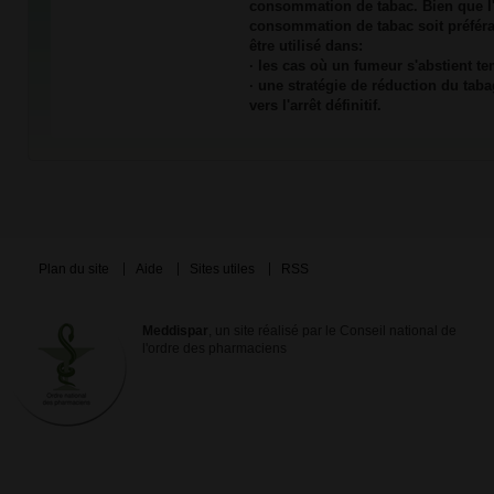
consommation de tabac. Bien que l'ar
consommation de tabac soit préfér
être utilisé dans:
· les cas où un fumeur s'abstient t
· une stratégie de réduction du ta
vers l'arrêt définitif.
Plan du site
Aide
Sites utiles
RSS
Meddispar
, un site réalisé par le Conseil national de
l'ordre des pharmaciens