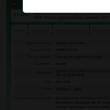
En bref
Médicament allopathique en libre accès réservé à l'adulte
NSFP - Arrêt de commercialisation : septembre 2024
Identité
Prescription
Première délivrance
Renouvell
Substance active :
résinate de nicotine
Code CIP/ACL :
34009
2760979
4
Conditionnement :
Tube de 20 comprimés à sucer
Disponibilité :
En ville
Johnson et Johnson Santé Beauté 
Laboratoire :
Tél.: 01 55 00 48 00
Liste :
Sans liste
Classe :
Addiction - Tabac
Indications thérapeutiques :
Ce médicament est indiqué dans le 
dépendance tabagique afin de soul
sevrage nicotinique chez les sujets 