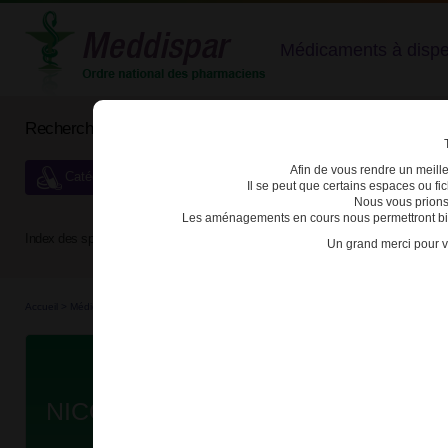
Médicaments à dispens
Rechercher un médicament
Afin de vous rendre un meilleu
Catégories de dispensation particulière
Il se peut que certains espaces ou f
Nous vous prions
Les aménagements en cours nous permettront bien
Index des spécialités :
A
B
C
D
E
F
G
H
Un grand merci pour v
Accueil
>
Médicaments en...
>
Médicaments all...
>
3400927609794 - NICORETTE
Da
NICORETTE 2mg CPR À SUC T/20