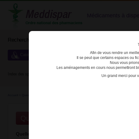
Médicaments à dispens
Rechercher un médicament
Afin de vous rendre un meilleu
Catégories de dispensation particulière
Il se peut que certains espaces ou f
Nous vous prions
Les aménagements en cours nous permettront bien
Index des spécialités :
A
B
C
D
E
F
G
H
Un grand merci pour v
Accueil
>
Questions / Rép...
>
Quelles informations doivent figurer sur l’ordonnance po
Questions/Réponses
Quelles informations doivent figurer sur l’ordonnance p