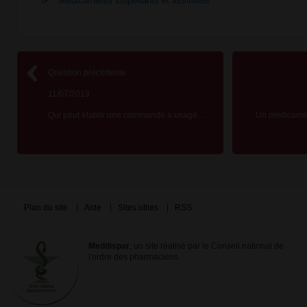
Médicaments stupéfiants et assimilés
Question précédente
11/07/2019
Qui peut établir une commande à usage...
Un médicament
Plan du site
Aide
Sites utiles
RSS
Meddispar
, un site réalisé par le Conseil national de
l'ordre des pharmaciens