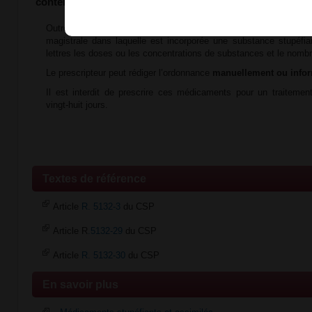
contenant une substance stupéfiante ?
Outre les mentions prévues à l’article
R. 5132-3
du CSP, la pres
magistrale dans laquelle est incorporée une substance stupéfian
lettres les doses ou les concentrations de substances et le nombr
Le prescripteur peut rédiger l’ordonnance
manuellement ou info
Il est interdit de prescrire ces médicaments pour un traitemen
vingt-huit jours.
Textes de référence
Article
R. 5132-3
du CSP
Article R
.5132-29
du CSP
Article
R. 5132-30
du CSP
En savoir plus