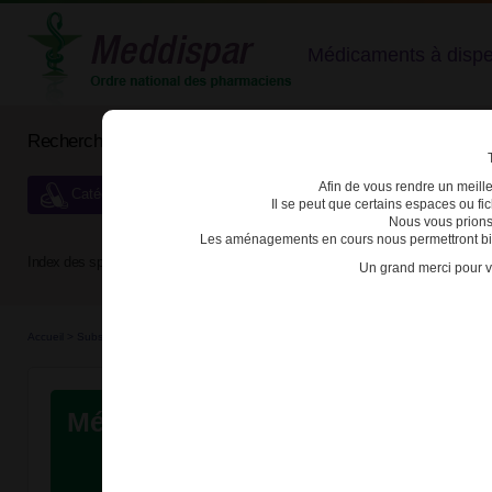
Médicaments à dispens
Rechercher un médicament
Afin de vous rendre un meilleu
Catégories de dispensation particulière
Il se peut que certains espaces ou f
Nous vous prions
Les aménagements en cours nous permettront bien
Index des spécialités :
A
B
C
D
E
F
G
H
Un grand merci pour v
Accueil
>
Substances véné...
>
Médicaments hyp...
>
Registre
Médicaments hypnotiques ou anx