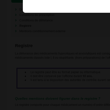
Détention
Conditions de prescription
Conditions de délivrance
Registre
Mentions conditionnement externe
Registre
La délivrance des médicaments hypnotiques et anxiolytiques est consig
médicaments classés liste I, II ou stupéfiants (hors préparations) de l’of
Quelles mentions doivent figurer dans le registre ?
Le registre comporte pour chaque médicament un numéro d’ordre différ