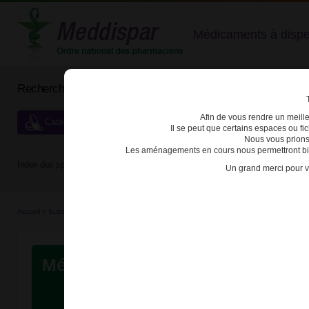
Médicaments à dispens
Rechercher un médicament
Afin de vous rendre un meilleu
Catégories de dispensation particulière
Il se peut que certains espaces ou f
Nous vous prions
Les aménagements en cours nous permettront bien
Index des spécialités :
A
B
C
D
E
F
G
H
Un grand merci pour v
Accueil
>
Substances véné...
>
Médicaments stu...
>
Conditions de délivrance
Médicaments stupéfiants et assi