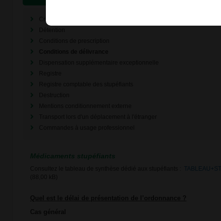
Critères
Détention
Conditions de prescription
Conditions de délivrance
Dispensation supplémentaire exceptionnelle
Registre
Registre comptable des stupéfiants
Destruction
Mentions conditionnement externe
Transport lors d'un déplacement à l'étranger
Commandes à usage professionnel
Médicaments stupéfiants
Consultez le tableau de synthèse dédié aux stupéfiants :
TABLEAU+ST
(88,00 kB)
Quel est le délai de présentation de l’ordonnance ?
Cas général