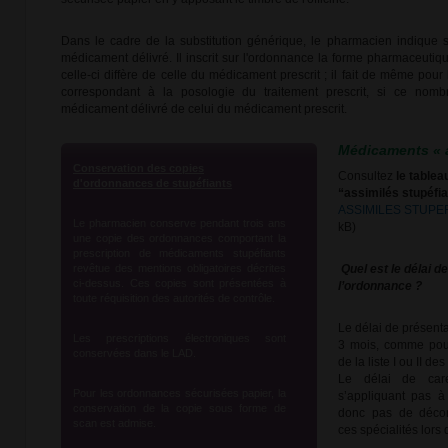
Dans le cadre de la substitution générique, le pharmacien indique 
médicament délivré. Il inscrit sur l'ordonnance la forme pharmaceutiq
celle-ci diffère de celle du médicament prescrit ; il fait de même pour
correspondant à la posologie du traitement prescrit, si ce nombr
médicament délivré de celui du médicament prescrit.
Médicaments « a
Conservation des copies
Consultez
le table
d'ordonnances de stupéfiants
“assimilés stupéfia
ASSIMILES STUPEF
Le pharmacien conserve pendant trois ans
kB)
une copie des ordonnances comportant la
prescription de médicaments stupéfiants
revêtue des mentions obligatoires décrites
Quel est le délai d
ci-dessus. Ces copies sont présentées à
l’ordonnance ?
toute réquisition des autorités de contrôle.
Le délai de présent
Les prescriptions électroniques sont
3 mois, comme pour
conservées dans le LAD.
de la liste I ou II 
Le délai de care
Pour les ordonnances sécurisées papier, la
s’appliquant pas à
conservation de la copie sous forme de
donc pas de décon
scan est admise.
ces spécialités lors 