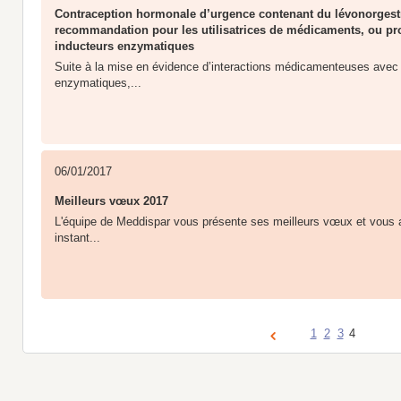
Contraception hormonale d’urgence contenant du lévonorgestr
recommandation pour les utilisatrices de médicaments, ou pro
inducteurs enzymatiques
Suite à la mise en évidence d’interactions médicamenteuses avec 
enzymatiques,...
06/01/2017
Meilleurs vœux 201​7​
L'équipe de Meddispar vous présente ses meilleurs vœux et vou
instant...
1
2
3
4