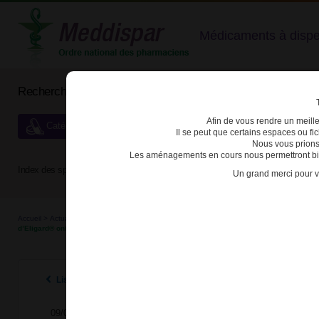
Médicaments à dispens
Rechercher un médicament
Afin de vous rendre un meilleu
Catégories de dispensation particulière
Il se peut que certains espaces ou f
Nous vous prions
Les aménagements en cours nous permettront bien
Index des spécialités :
A
B
C
D
E
F
G
H
Un grand merci pour v
Accueil
>
Actualités
>
2016
>
Des erreurs médicamenteuses liées à des modalités d’admin
d’Eligard® ont été signalées
Listes des actualités 2016
09/09/2016