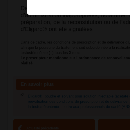
Des erreurs médicamenteuses liées à des
d’administration inappropriées, notamment 
préparation, de la reconstitution ou de l’ad
d’Eligard® ont été signalées
Dans ce cadre, les conditions de prescription et de délivrance d’
afin que la poursuite du traitement soit subordonnée à la réalisat
testostéronémie (T) tous les 3 mois.
Le prescripteur mentionne sur l’ordonnance de renouvelleme
réalisé.
En savoir plus
Eligard®, poudre et solvant pour solution injectable (acétate d
réévaluation des conditions de prescription et de délivrance 
la testostéronémie - Lettre aux professionnels de santé (AN
Actualité précédente