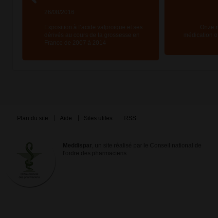
26/08/2016
Exposition à l’acide valproïque et ses
Onze n
dérivés au cours de la grossesse en
médication of
France de 2007 à 2014
Plan du site
Aide
Sites utiles
RSS
Meddispar
, un site réalisé par le Conseil national de
l'ordre des pharmaciens