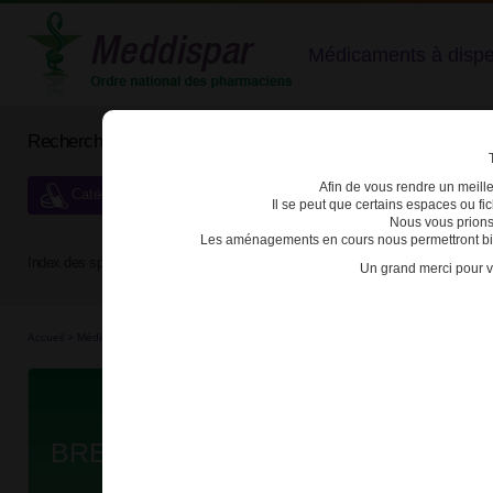
Médicaments à dispens
Rechercher un médicament
Afin de vous rendre un meilleu
Catégories de dispensation particulière
Il se peut que certains espaces ou f
Nous vous prions
Les aménagements en cours nous permettront bien
Index des spécialités :
A
B
C
D
E
F
G
H
Un grand merci pour v
Accueil
>
Médicaments
>
3400921856996 - BREAKYL
Da
BREAKYL 400µg FILM ORODISP S