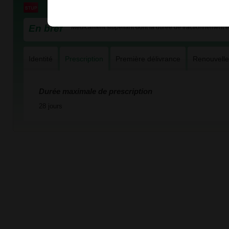
En bref
Médicament stupéfiant dont la durée de fractionnement es
Identité
Prescription
Première délivrance
Renouvell
Durée maximale de prescription
28 jours