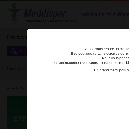
Médicaments à dispens
Rechercher un médicament
Afin de vous rendre un meilleu
Catégories de dispensation particulière
Il se peut que certains espaces ou f
Nous vous prions
Les aménagements en cours nous permettront bien
Index des spécialités :
A
B
C
D
E
F
G
H
Un grand merci pour v
Accueil
>
Substances véné...
>
Médicaments stu...
>
3400939220888 - EFFENTORA
Da
EFFENTORA 100µg CPR BUCC GI