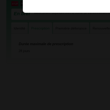
En bref
Médicament stupéfiant dont la durée de fractionnement es
Identité
Prescription
Première délivrance
Renouvell
Durée maximale de prescription
28 jours