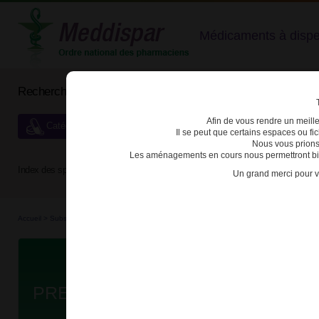
Médicaments à dispens
Rechercher un médicament
Afin de vous rendre un meilleu
Catégories de dispensation particulière
Il se peut que certains espaces ou f
Nous vous prions
Les aménagements en cours nous permettront bien
Index des spécialités :
A
B
C
D
E
F
G
H
Un grand merci pour v
Accueil
>
Substances véné...
>
Médicaments stu...
>
3400930129159 - PREGABALINE E
Da
PREGABALINE EG LABO 300mg G