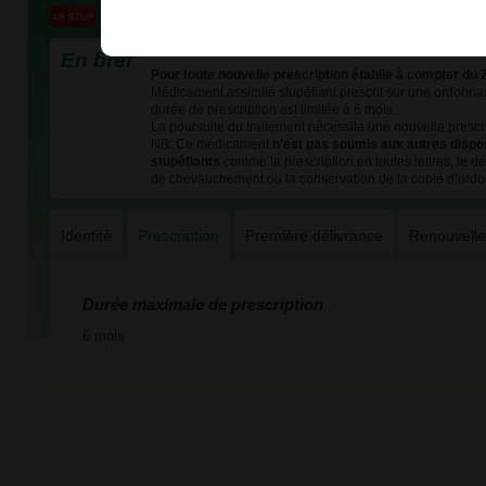
En bref
Pour toute nouvelle prescription établie à compter du
Médicament assimilé stupéfiant prescrit sur une ordonnan
durée de prescription est limitée à 6 mois.
La poursuite du traitement nécessite une nouvelle prescri
NB: Ce médicament
n’est pas soumis aux autres dispo
stupéfiants
comme la prescription en toutes lettres, le dél
de chevauchement ou la conservation de la copie d’ord
Identité
Prescription
Première délivrance
Renouvell
Durée maximale de prescription
6 mois