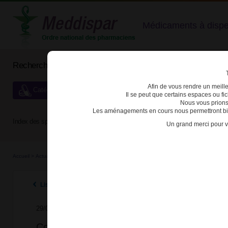
Médicaments à dispens
Rechercher un médicament
Afin de vous rendre un meilleu
Catégories de dispensation particulière
Il se peut que certains espaces ou f
Nous vous prions
Les aménagements en cours nous permettront bien
Index des spécialités :
A
B
C
D
E
F
G
H
Un grand merci pour v
Accueil
>
Actualités
>
2020
>
Covid-19 - Règles spécifiques de dispensation de l'hydroc
Listes des actualités 2020
29/05/2020
Covid-19 - Règles spécifiques de dispensa