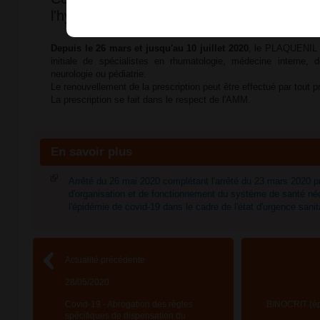
l'hydrochloroquine (PLAQUENIL) à l'officin
Depuis le 26 mars et jusqu'au 10 juillet 2020
, le PLAQUENIL e
initiale de spécialistes en rhumatologie, médecine interne, d
neurologie ou pédiatrie.
Le renouvellement de la prescription peut être effectué par tout pr
La prescription se fait dans le respect de l'AMM.
En savoir plus
Arrêté du 26 mai 2020 complétant l'arrêté du 23 mars 2020 p
d'organisation et de fonctionnement du système de santé néc
l'épidémie de covid-19 dans le cadre de l'état d'urgence san
Actualité précédente
28/05/2020
Covid-19 - Abrogation des règles
BINOCRIT (épo
spécifiques de dispensation du