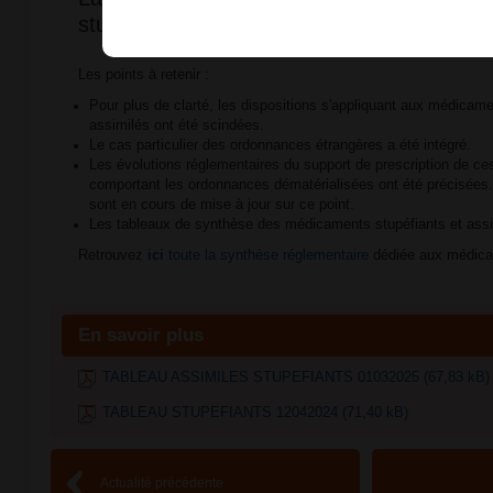
stupéfiants a été mise à jour !
Les points à retenir :
Pour plus de clarté, les dispositions s'appliquant aux médicame
assimilés ont été scindées.
Le cas particulier des ordonnances étrangères a été intégré.
Les évolutions réglementaires du support de prescription de 
comportant les ordonnances dématérialisées ont été précisées
sont en cours de mise à jour sur ce point.
Les tableaux de synthèse des médicaments stupéfiants et assim
Retrouvez
ici
toute la synthèse réglementaire
dédiée aux médica
En savoir plus
TABLEAU ASSIMILES STUPEFIANTS 01032025 (67,83 kB)
TABLEAU STUPEFIANTS 12042024 (71,40 kB)
Actualité précédente