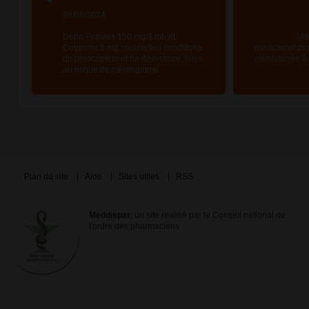
28/06/2024
Depo Provera 150 mg/3 mL et
Mod
Colprone 5 mg : nouvelles conditions
médicaments d
de prescription et de délivrance, liées
mentionnée à l
au risque de méningiome
Plan du site
Aide
Sites utiles
RSS
Meddispar
, un site réalisé par le Conseil national de
l'ordre des pharmaciens