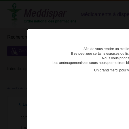
Médicaments à dispens
Rechercher un médicament
Afin de vous rendre un meilleu
Catégories de dispensation particulière
Il se peut que certains espaces ou f
Nous vous prions
Les aménagements en cours nous permettront bien
Index des spécialités :
A
B
C
D
E
F
G
H
Un grand merci pour v
Accueil
>
Actualités
>
2024
>
La synthèse réglementaire dédiée aux médicaments stupéfi
Listes des actualités 2024
22/07/2024
La synthèse réglementaire dédiée aux mé