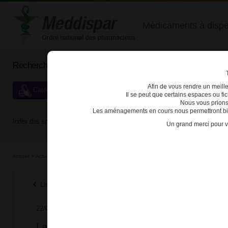
Médicaments à dispens
Rechercher un médicament
Afin de vous rendre un meilleu
Catégories de dispensation particulière
Il se peut que certains espaces ou f
Nous vous prions
Les aménagements en cours nous permettront bien
Index des spécialités :
A
B
C
D
E
F
G
H
Un grand merci pour v
Accueil
>
Actualités
>
2024
>
La synthèse réglementaire dédiée aux médicaments stupéfi
Listes des actualités 2024
22/07/2024
La synthèse réglementaire dédiée aux mé