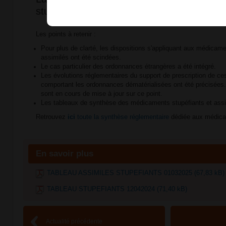
stupéfiants a été mise à jour !
Les points à retenir :
Pour plus de clarté, les dispositions s'appliquant aux médicame
assimilés ont été scindées.
Le cas particulier des ordonnances étrangères a été intégré.
Les évolutions réglementaires du support de prescription de 
comportant les ordonnances dématérialisées ont été précisées
sont en cours de mise à jour sur ce point.
Les tableaux de synthèse des médicaments stupéfiants et assim
Retrouvez
ici
toute la synthèse réglementaire
dédiée aux médica
En savoir plus
TABLEAU ASSIMILES STUPEFIANTS 01032025 (67,83 kB)
TABLEAU STUPEFIANTS 12042024 (71,40 kB)
Actualité précédente