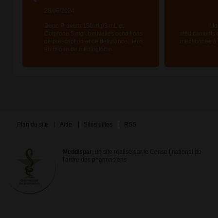
28/06/2024
Depo Provera 150 mg/3 mL et
Mod
Colprone 5 mg : nouvelles conditions
médicaments d
de prescription et de délivrance, liées
mentionnée à l
au risque de méningiome
Plan du site
Aide
Sites utiles
RSS
Meddispar
, un site réalisé par le Conseil national de
l'ordre des pharmaciens