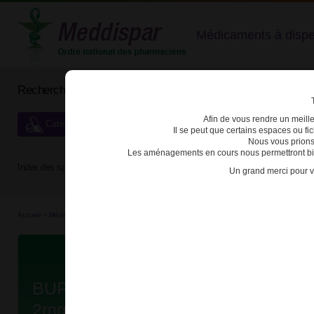
Médicaments à dispens
Rechercher un médicament
Afin de vous rendre un meilleu
Catégories de dispensation particulière
Il se peut que certains espaces ou f
Nous vous prions
Les aménagements en cours nous permettront bien
Index des spécialités :
A
B
C
D
E
F
G
H
Un grand merci pour v
Accueil
>
Médicaments
>
3400930160473 - BUPRENORPHINE/NALOXONE ARROW
Da
BUPRENORPHINE/NALOXONE A
2mg/0,5mg CPR SUBLING SEC B/