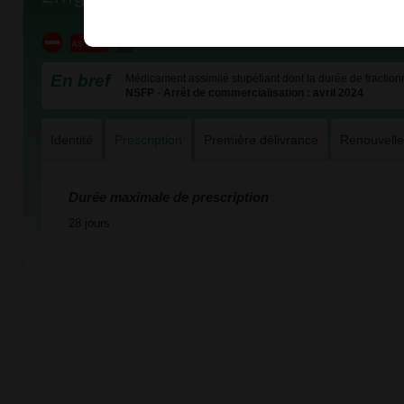
En bref
Médicament assimilé stupéfiant dont la durée de fractionn
NSFP - Arrêt de commercialisation : avril 2024
Identité
Prescription
Première délivrance
Renouvell
Durée maximale de prescription
28 jours