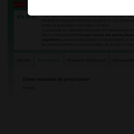
En bref
Pour toute nouvelle prescription établie à compter du 
Médicament assimilé stupéfiant prescrit sur une ordonnan
durée de prescription est limitée à 6 mois.
La poursuite du traitement nécessite une nouvelle prescri
NB: Ce médicament
n’est pas soumis aux autres dispo
stupéfiants
comme la prescription en toutes lettres, le dél
de chevauchement ou la conservation de la copie d’ord
Identité
Prescription
Première délivrance
Renouvell
Durée maximale de prescription
6 mois