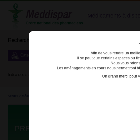
Médicaments à dispens
Rechercher un médicament
Afin de vous rendre un meilleu
Catégories de dispensation particulière
Il se peut que certains espaces ou f
Nous vous prions
Les aménagements en cours nous permettront bien
Index des spécialités :
A
B
C
D
E
F
G
H
Un grand merci pour v
Accueil
>
Médicaments
>
3400930147689 - PREGABALINE ARROW
Da
PREGABALINE ARROW 25mg GEL