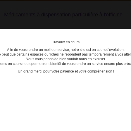
Médicaments à dispensation particulière à l'officine
Travaux en cours
Afin de vous rendre un meilleur service, notre site est en cours d'évolution.
lière
se peut que certains espaces ou fiches ne répondent pas temporairement à vos atten
Nous vous prions de bien vouloir nous en excuser.
ts en cours nous permettront bientôt de vous rendre un service encore plus préci
C
D
E
F
G
H
I
J
K
L
M
N
O
P
Q
Un grand merci pour votre patience et votre compréhension !
ABALINE ARROW
ACTU
Date de mise à jour : 24/05/2021
22/07/2
ROW 75mg GELULE B/56
La syn
médica