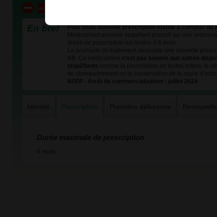
En bref
Pour toute nouvelle prescription établie à compter du 
Médicament assimilé stupéfiant prescrit sur une ordonnan
durée de prescription est limitée à 6 mois.
La poursuite du traitement nécessite une nouvelle prescri
NB: Ce médicament
n’est pas soumis aux autres dispo
stupéfiants
comme la prescription en toutes lettres, le dél
de chevauchement ou la conservation de la copie d’ord
NSFP - Arrêt de commercialisation : juillet 2024
Identité
Prescription
Première délivrance
Renouvell
Durée maximale de prescription
6 mois