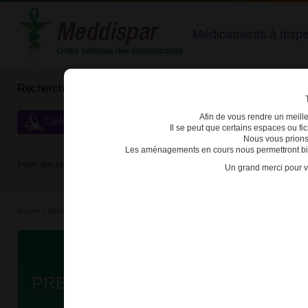
Médicaments à dispens
Rechercher un médicament
Afin de vous rendre un meilleu
Catégories de dispensation particulière
Il se peut que certains espaces ou f
Nous vous prions
Les aménagements en cours nous permettront bien
Index des spécialités :
A
B
C
D
E
F
G
H
Un grand merci pour v
Accueil
>
Médicaments
>
3400930031971 - PREGABALINE UPSA
Da
PREGABALINE UPSA 50mg GELUL