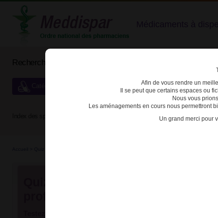
Médicaments à dispens
Rechercher un médicament
Afin de vous rendre un meilleu
Catégories de dispensation particulière
Il se peut que certains espaces ou f
Nous vous prions
Les aménagements en cours nous permettront bien
Index des spécialités :
A
B
C
D
E
F
G
H
Un grand merci pour v
Accueil
>
Quiz
>
Quiz "Médicaments réservés à l'usage professionnel"
Quiz "Médicaments réservés à l'
professionnel"
Bonne(s) 
Testez vos connaissances !