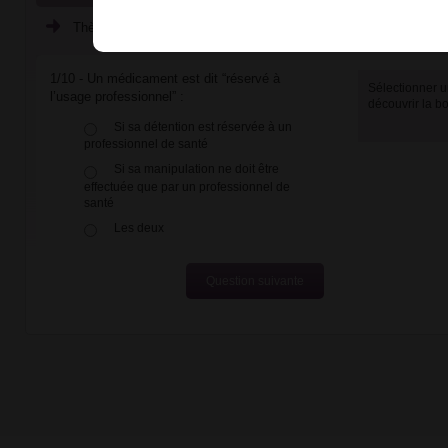
Thème : Médicaments réservés à l'usage professionnel
1/10 - Un médicament est dit “réservé à
Sélectionner u
l’usage professionnel” :
découvrir la 
Si sa détention est réservée à un
professionnel de santé
Si sa manipulation ne doit être
effectuée que par un professionnel de
santé
Les deux
Question suivante