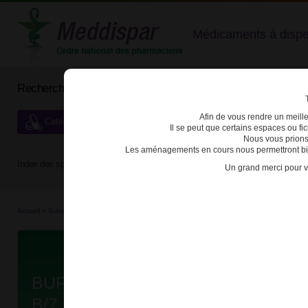
Médicaments à dispens
Rechercher un médicament
Afin de vous rendre un meilleu
Catégories de dispensation particulière
Il se peut que certains espaces ou f
Nous vous prions
Les aménagements en cours nous permettront bien
Index des spécialités :
A
B
C
D
E
F
G
H
Un grand merci pour v
Accueil
>
Substances véné...
>
Médicaments stu...
>
3400938201239 - BUPRENORPHINE 
Da
BUPRENORPHINE VIATRIS 6mg 
B/7