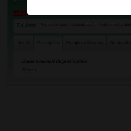
En bref
Médicament assimilé stupéfiant dont la durée de fractionn
Identité
Prescription
Première délivrance
Renouvell
Durée maximale de prescription
28 jours