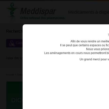
Médicaments à dispens
Rechercher un médicament
Afin de vous rendre un meilleu
Catégories de dispensation particulière
Il se peut que certains espaces ou f
Nous vous prions
Les aménagements en cours nous permettront bien
Index des spécialités :
A
B
C
D
E
F
G
H
Un grand merci pour v
Accueil
>
Substances véné...
>
Médicaments stu...
>
3400933684792 - DICODIN LP
Da
DICODIN LP 60mg CPR LP B/20