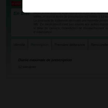
En bref
Médicament assimilé stupéfiant prescrit sur une ordonna
lettres, et dont la durée de prescription est limitée à 12 
La poursuite du traitement nécessite une nouvelle prescri
NB : Ce médicament n’est pas soumis aux autres dispos
le délai de carence, l’interdiction de chevauchement o
d’ordonnance.
Identité
Prescription
Première délivrance
Renouvell
Durée maximale de prescription
12 semaines