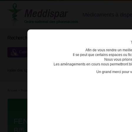
Médicaments à dispens
Rechercher un médicament
Afin de vous rendre un meilleu
Catégories de dispensation particulière
Il se peut que certains espaces ou f
Nous vous prions
Les aménagements en cours nous permettront bien
Index des spécialités :
A
B
C
D
E
F
G
H
Un grand merci pour v
Accueil
>
Substances véné...
>
Médicaments stu...
>
3400922302768 - FENTANYL VIATRI
Da
FENTANYL VIATRIS 50µg/h DIS
B/5