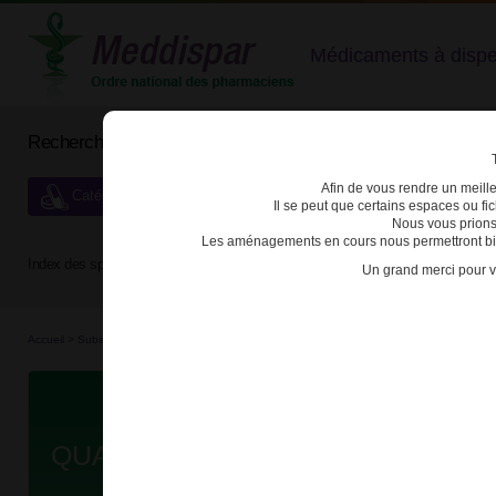
Médicaments à dispens
Rechercher un médicament
Afin de vous rendre un meilleu
Catégories de dispensation particulière
Il se peut que certains espaces ou f
Nous vous prions
Les aménagements en cours nous permettront bien
Index des spécialités :
A
B
C
D
E
F
G
H
Un grand merci pour v
Accueil
>
Substances véné...
>
Médicaments stu...
>
3400949726745 - QUASYM L.P.
Da
QUASYM L.P. 30mg GELULE LM B