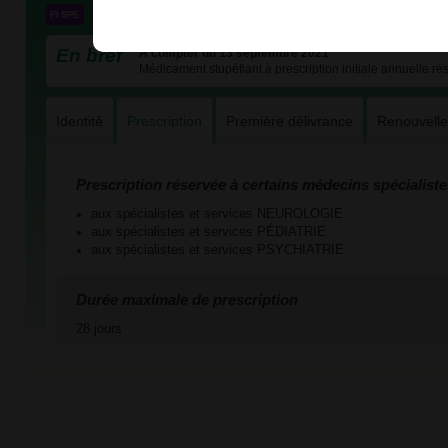
En bref
A compter du 13 septembre 2021
Médicament stupéfiant à prescription initiale annuelle rés
Identité
Prescription
Première délivrance
Renouvell
Prescription réservée à certains médecins spécialiste
aux spécialistes et services NEUROLOGIE
aux spécialistes et services PÉDIATRIE
aux spécialistes et services PSYCHIATRIE
Durée maximale de prescription
28 jours