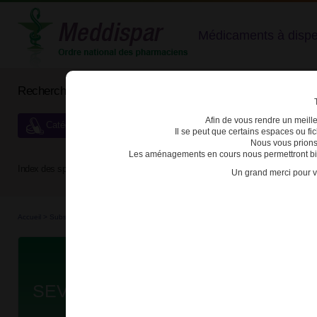
Médicaments à dispens
Rechercher un médicament
Afin de vous rendre un meilleu
Catégories de dispensation particulière
Il se peut que certains espaces ou f
Nous vous prions
Les aménagements en cours nous permettront bien
Index des spécialités :
A
B
C
D
E
F
G
H
Un grand merci pour v
Accueil
>
Substances véné...
>
Médicaments stu...
>
3400933480059 - SEVREDOL
Da
SEVREDOL 20mg CPR PELL SEC 