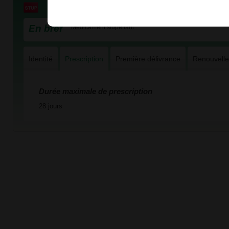
En bref
Médicament stupéfiant
Identité
Prescription
Première délivrance
Renouvell
Durée maximale de prescription
28 jours