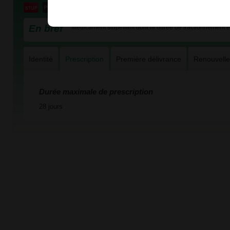
En bref
Médicament stupéfiant dont la durée de fractionnement es
Identité
Prescription
Première délivrance
Renouvell
Durée maximale de prescription
28 jours