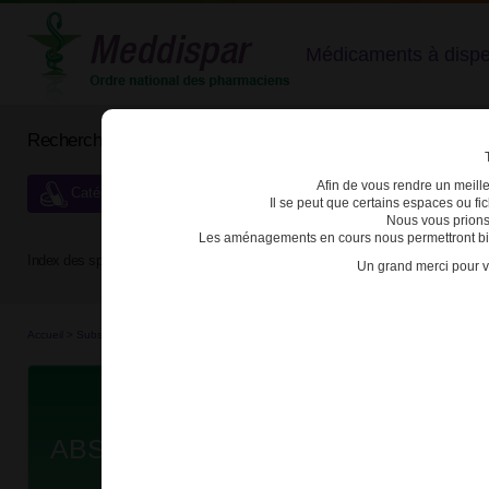
Médicaments à dispens
Rechercher un médicament
Afin de vous rendre un meilleu
Catégories de dispensation particulière
Il se peut que certains espaces ou f
Nous vous prions
Les aménagements en cours nous permettront bien
Index des spécialités :
A
B
C
D
E
F
G
H
Un grand merci pour v
Accueil
>
Substances véné...
>
Médicaments stu...
>
3400939104416 - ABSTRAL
Da
ABSTRAL 200µg CPR SUBLING B/