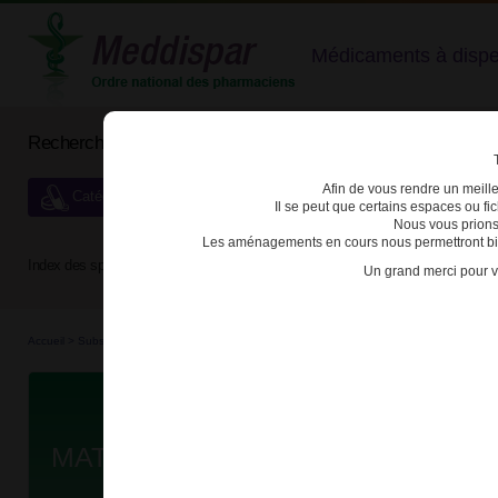
Médicaments à dispens
Rechercher un médicament
Afin de vous rendre un meilleu
Catégories de dispensation particulière
Il se peut que certains espaces ou f
Nous vous prions
Les aménagements en cours nous permettront bien
Index des spécialités :
A
B
C
D
E
F
G
H
Un grand merci pour v
Accueil
>
Substances véné...
>
Médicaments stu...
>
3400938652321 - MATRIFEN
Da
MATRIFEN 75µg/h DISP TRANSDE