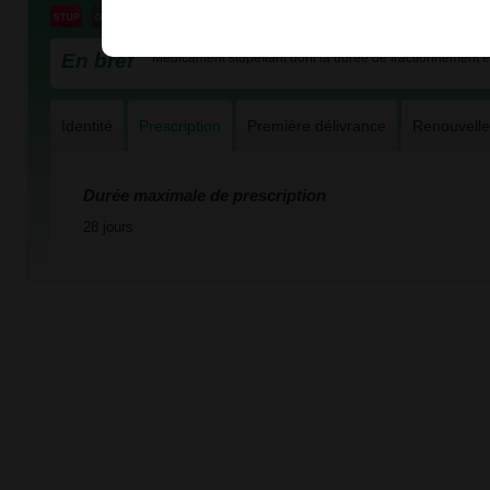
En bref
Médicament stupéfiant dont la durée de fractionnement es
Identité
Prescription
Première délivrance
Renouvell
Durée maximale de prescription
28 jours