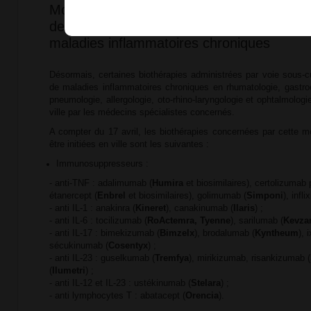
Modification des conditions de prescription
de certaines biothérapies utilisées dans le
maladies inflammatoires chroniques
Désormais, certaines biothérapies administrées par voie sous-c
de maladies inflammatoires chroniques en rhumatologie, gastroe
pneumologie, allergologie, oto-rhino-laryngologie et ophtalmologie
ville par les médecins spécialistes concernés.
A compter du 17 avril, les biothérapies concernées par cette mo
être initiées en ville sont les suivantes :
Immunosuppresseurs :
- anti-TNF : adalimumab (
Humira
et biosimilaires), certolizumab 
étanercept (
Enbrel
et biosimilaires), golimumab (
Simponi
), infli
- anti IL-1 : anakinra (
Kineret
), canakinumab (
Ilaris
) ;
- anti IL-6 : tocilizumab (
RoActemra, Tyenne
), sarilumab (
Kevza
- anti IL-17 : bimekizumab (
Bimzelx
), brodalumab (
Kyntheum
), 
sécukinumab (
Cosentyx
) ;
- anti IL-23 : guselkumab (
Tremfya
), mirikizumab, risankizumab (
(
Ilumetri
) ;
- anti IL-12 et IL-23 : ustékinumab (
Stelara
) ;
- anti lymphocytes T : abatacept (
Orencia
).