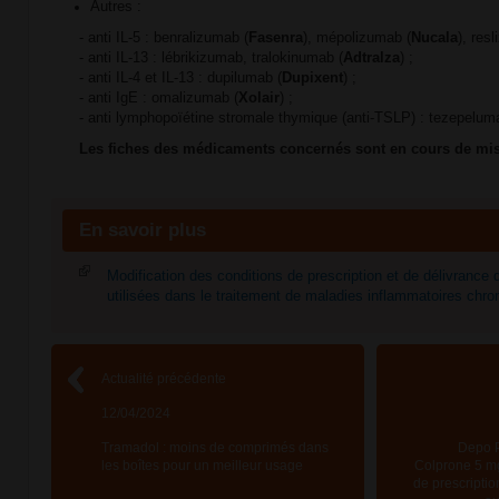
Autres :
- anti IL-5 : benralizumab (
Fasenra
), mépolizumab (
Nucala
), res
- anti IL-13 : lébrikizumab, tralokinumab (
Adtralza
) ;
- anti IL-4 et IL-13 : dupilumab (
Dupixent
) ;
- anti IgE : omalizumab (
Xolair
) ;
- anti lymphopoïétine stromale thymique (anti-TSLP) : tezepelum
Les fiches des médicaments concernés sont en cours de mise
En savoir plus
Modification des conditions de prescription et de délivrance 
utilisées dans le traitement de maladies inflammatoires chr
Actualité précédente
12/04/2024
Tramadol : moins de comprimés dans
Depo P
les boîtes pour un meilleur usage
Colprone 5 mg
de prescriptio