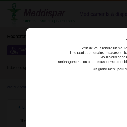
Médicaments à dispens
Rechercher un médicament
Afin de vous rendre un meilleu
Catégories de dispensation particulière
Il se peut que certains espaces ou f
Nous vous prions
Les aménagements en cours nous permettront bien
Index des spécialités :
A
B
C
D
E
F
G
H
Un grand merci pour v
Accueil
>
Actualités
>
2024
>
Modification des conditions de prescription et de délivran
Listes des actualités 2024
18/04/2024