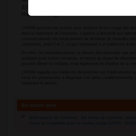
zolpidem et nitrazépam avec moins de co
meilleur usage
L’ANSM poursuit ses actions pour renforcer le bon usage des be
dans le traitement de l’insomnie. L'agence a demandé aux laborat
commercialisent ces médicaments de distribuer de nouvelles bo
comprimés, entre 5 et 7, ce qui correspond à un traitement d’un
En effet, ces benzodiazépines ne doivent être prescrites que pe
quelques jours à trois semaines, en raison du risque de dépendan
pouvant altérer la conduite, mais également de troubles de la mé
L'ANSM rappelle aux médecins de prescrire ces médicaments sur
invite les pharmaciens à dispenser ces petits conditionnements d
traitement le permet.
En savoir plus
Médicaments de l’insomnie : des boîtes de zopiclone, zolpi
moins de comprimés pour un meilleur usage (ANSM - 30/06/