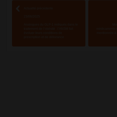
Actualité précédente
23/06/2025
Analogues du GLP-1 indiqués dans le
Mod
traitement de l’obésité : l’ANSM fait
médicaments d
évoluer leurs conditions de
mentionnée à l
prescription et de délivrance