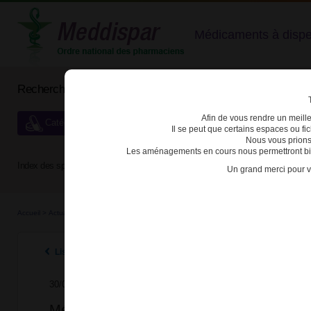
Médicaments à dispens
Rechercher un médicament
Afin de vous rendre un meilleu
Catégories de dispensation particulière
Il se peut que certains espaces ou f
Nous vous prions
Les aménagements en cours nous permettront bien
Index des spécialités :
A
B
C
D
E
F
G
H
Un grand merci pour v
Accueil
>
Actualités
>
2025
>
Médicaments de l’insomnie : des boîtes de zopiclone, zo
Listes des actualités 2025
30/06/2025
Médicaments de l’insomnie : des boîtes de