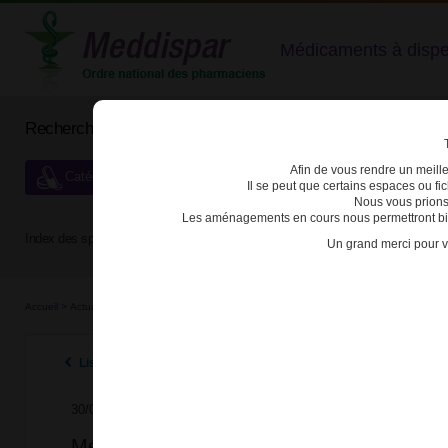
Médicaments à dispens
Rechercher un médicament
Afin de vous rendre un meilleu
Catégories de dispensation particulière
Il se peut que certains espaces ou f
Nous vous prions
Les aménagements en cours nous permettront bien
Index des spécialités :
A
B
C
D
E
F
G
H
Un grand merci pour v
Accueil
>
Actualités
>
2025
>
Médicaments de l’insomnie : des boîtes de zopiclone, zo
Listes des actualités 2025
30/06/2025
Médicaments de l’insomnie : des boîtes de