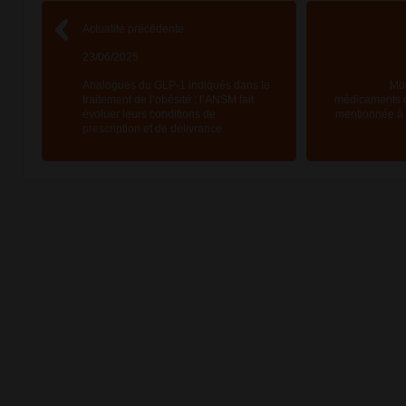
Actualité précédente
23/06/2025
Analogues du GLP-1 indiqués dans le
Mod
traitement de l’obésité : l’ANSM fait
médicaments d
évoluer leurs conditions de
mentionnée à l
prescription et de délivrance