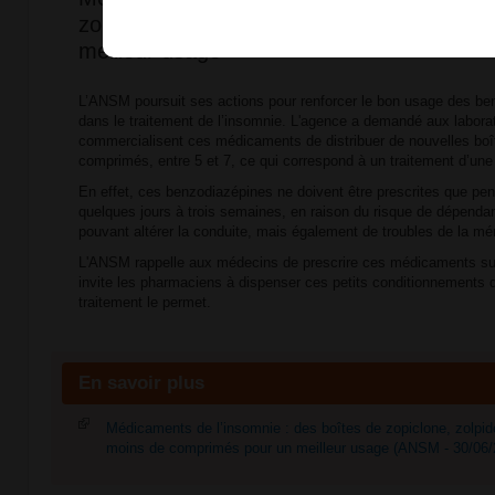
zolpidem et nitrazépam avec moins de co
meilleur usage
L’ANSM poursuit ses actions pour renforcer le bon usage des be
dans le traitement de l’insomnie. L'agence a demandé aux laborat
commercialisent ces médicaments de distribuer de nouvelles bo
comprimés, entre 5 et 7, ce qui correspond à un traitement d’un
En effet, ces benzodiazépines ne doivent être prescrites que pe
quelques jours à trois semaines, en raison du risque de dépendan
pouvant altérer la conduite, mais également de troubles de la mé
L'ANSM rappelle aux médecins de prescrire ces médicaments sur
invite les pharmaciens à dispenser ces petits conditionnements d
traitement le permet.
En savoir plus
Médicaments de l’insomnie : des boîtes de zopiclone, zolpi
moins de comprimés pour un meilleur usage (ANSM - 30/06/