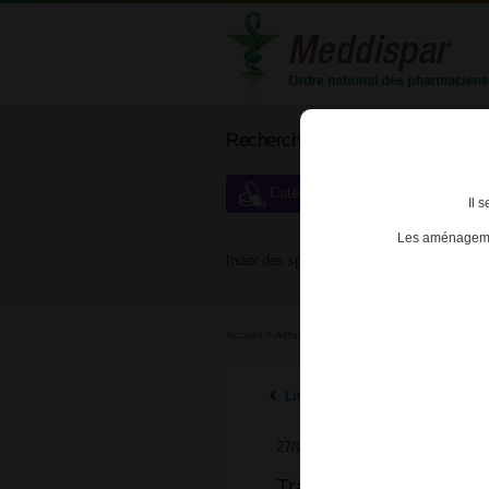
Rechercher un médicament
Catégories de dispensation particu
Il 
Les aménagemen
Index des spécialités :
A
B
Accueil
>
Actualités
>
2025
>
Tramadol et codéine 
Listes des actualités 2025
27/02/2025
Tramadol et codéine : 