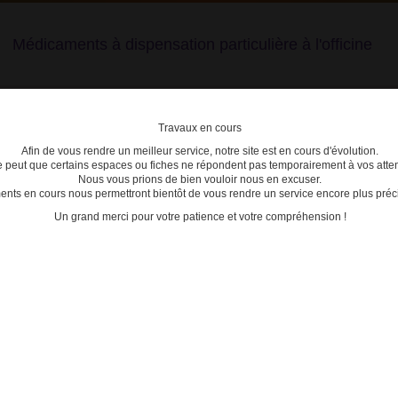
Médicaments à dispensation particulière à l'officine
Travaux en cours
Afin de vous rendre un meilleur service, notre site est en cours d'évolution.
lière
se peut que certains espaces ou fiches ne répondent pas temporairement à vos atten
Nous vous prions de bien vouloir nous en excuser.
ts en cours nous permettront bientôt de vous rendre un service encore plus préci
C
D
E
F
G
H
I
J
K
L
M
N
O
P
Q
Un grand merci pour votre patience et votre compréhension !
: les nouvelles règles de prescription et délivrance entrent en vigueur le 1er mars 2025
MÉDI
- BIOD
- CONT
les nouvelles règles de prescription
- CONT