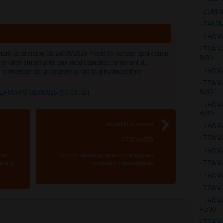
- ZUMA
- ZALD
- TRAM
- TRAM
ant la décision du 24/09/2024 modifiée portant application
B/30
ation des stupéfiants aux médicaments contenant du
- TRAM
contenant de la codéine ou de la dihydrocodéine
- TRAM
B/30
IANTS 01032025 (67,83 kB)
- TRAM
B/30
Actualité suivante
- TRAM
- TRAM
07/03/2025
- TRAM
tion
Six nouveaux groupes biologiques
- TRAM
 mars
similaires substituables
- TRAM
- TRAM
- TRAM
FL/30
- TRAM