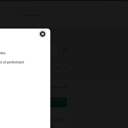
tes.
s et performant.
R
S
T
U
V
W
X
Y
Z
Imprimer
CAMENTS CONCERNÉS
ALGIC 50mg CPR EFF B/30
RAMAL 100mg/ml SOL BUV GTE FL/1
RAMAL LP 100mg CPR LP B/30