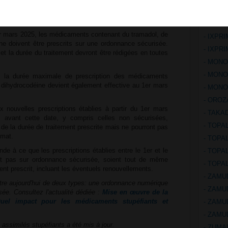
 en vigueur le 1er mars 2025
- CONT
- CONT
er mars 2025, les médicaments contenant du tramadol, de
- IXPR
ne doivent être prescrits sur une ordonnance sécurisée.
- IXPR
 et la durée du traitement devront être rédigées en toutes
- MONO
- MONO
 la durée maximale de prescription des médicaments
 dihydrocodéine devient également effective au 1er mars
- MONO
- OROZ
x nouvelles prescriptions établies à partir du 1er mars
- TAKA
 avant cette date, y compris celles non sécurisées,
- TOPA
 de la durée de traitement prescrite mais ne pourront pas
rmat.
- TOPA
de à ce que les prescriptions établies entre le 1er et le
- TOPA
t pas sur ordonnance sécurisée, soient tout de même
- TOPA
ent prescrit, incluant les éventuels renouvellements.
- ZAMU
tre aujourd'hui de deux types: une ordonnance numérique
- ZAMU
ée. Consultez l'actualité dédiée :
Mise en œuvre de la
 Quel impact pour les médicaments stupéfiants et
- ZAMU
- ZAMU
 assimilés stupéfiants a été mis à jour.
- ZUMA