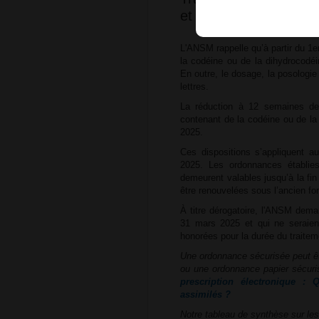
et délivrance entrent
L'ANSM rappelle qu’à partir du 1
la codéine ou de la dihydrocodéi
En outre, le dosage, la posologie
lettres.
La réduction à 12 semaines de
contenant de la codéine ou de la
2025.
Ces dispositions s’appliquent au
2025. Les ordonnances établies
demeurent valables jusqu’à la fin
être renouvelées sous l’ancien fo
À titre dérogatoire, l'ANSM deman
31 mars 2025 et qui ne seraien
honorées pour la durée du traitem
Une ordonnance sécurisée peut ê
ou une ordonnance papier sécuris
prescription électronique :
assimilés ?
Notre tableau de synthèse sur les