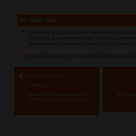
En savoir plus
Décision du 26/02/2025 modifiant la décision du 24/09/2024 m
d’une partie de la réglementation des stupéfiants aux médi
tramadol et aux médicaments contenant de la codéine ou de 
TABLEAU ASSIMILES STUPEFIANTS 01032025 (67,83 kB)
Actualité précédente
27/02/2025
Paxlovid® : arrêt de la dispensation
Six nouvea
conditionnelle à compter du 1er mars
2025