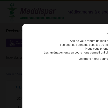
Médicaments à dispens
Rechercher un médicament
Afin de vous rendre un meilleu
Catégories de dispensation particulière
Il se peut que certains espaces ou f
Nous vous prions
Les aménagements en cours nous permettront bien
Index des spécialités :
A
B
C
D
E
F
G
H
Un grand merci pour v
Accueil
>
Actualités
>
2025
>
Tramadol et codéine : les nouvelles règles de prescription
Listes des actualités 2025
27/02/2025
Tramadol et codéine : les nouvelles règles