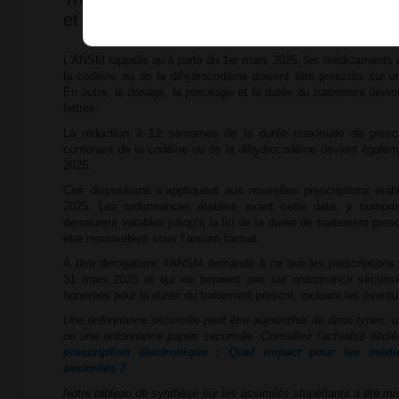
et délivrance entrent en vigueur le 1er ma
L'ANSM rappelle qu’à partir du 1er mars 2025, les médicaments 
la codéine ou de la dihydrocodéine doivent être prescrits sur 
En outre, le dosage, la posologie et la durée du traitement devro
lettres.
La réduction à 12 semaines de la durée maximale de presc
contenant de la codéine ou de la dihydrocodéine devient égalem
2025.
Ces dispositions s’appliquent aux nouvelles prescriptions étab
2025. Les ordonnances établies avant cette date, y compris
demeurent valables jusqu’à la fin de la durée de traitement pres
être renouvelées sous l’ancien format.
À titre dérogatoire, l'ANSM demande à ce que les prescriptions é
31 mars 2025 et qui ne seraient pas sur ordonnance sécuris
honorées pour la durée du traitement prescrit, incluant les évent
Une ordonnance sécurisée peut être aujourd'hui de deux types:
ou une ordonnance papier sécurisée. Consultez l'actualité dédi
prescription électronique : Quel impact pour les médi
assimilés ?
Notre tableau de synthèse sur les assimilés stupéfiants a été mis