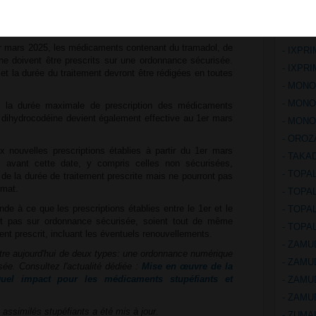
 en vigueur le 1er mars 2025
- CONT
- CONT
er mars 2025, les médicaments contenant du tramadol, de
- IXPR
ne doivent être prescrits sur une ordonnance sécurisée.
- IXPR
 et la durée du traitement devront être rédigées en toutes
- MONO
- MONO
 la durée maximale de prescription des médicaments
 dihydrocodéine devient également effective au 1er mars
- MONO
- OROZ
x nouvelles prescriptions établies à partir du 1er mars
- TAKA
 avant cette date, y compris celles non sécurisées,
- TOPA
 de la durée de traitement prescrite mais ne pourront pas
rmat.
- TOPA
de à ce que les prescriptions établies entre le 1er et le
- TOPA
t pas sur ordonnance sécurisée, soient tout de même
- TOPA
ent prescrit, incluant les éventuels renouvellements.
- ZAMU
tre aujourd'hui de deux types: une ordonnance numérique
- ZAMU
ée. Consultez l'actualité dédiée :
Mise en œuvre de la
 Quel impact pour les médicaments stupéfiants et
- ZAMU
- ZAMU
 assimilés stupéfiants a été mis à jour.
- ZUMA