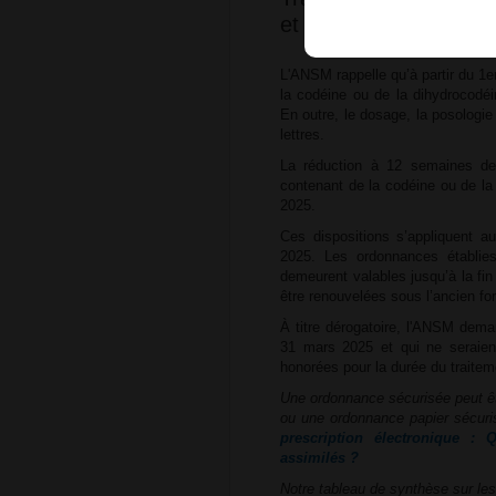
et délivrance entrent
L'ANSM rappelle qu’à partir du 1
la codéine ou de la dihydrocodéi
En outre, le dosage, la posologie
lettres.
La réduction à 12 semaines de
contenant de la codéine ou de la
2025.
Ces dispositions s’appliquent au
2025. Les ordonnances établies
demeurent valables jusqu’à la fin
être renouvelées sous l’ancien fo
À titre dérogatoire, l'ANSM deman
31 mars 2025 et qui ne seraien
honorées pour la durée du traitem
Une ordonnance sécurisée peut ê
ou une ordonnance papier sécuris
prescription électronique :
assimilés ?
Notre tableau de synthèse sur les