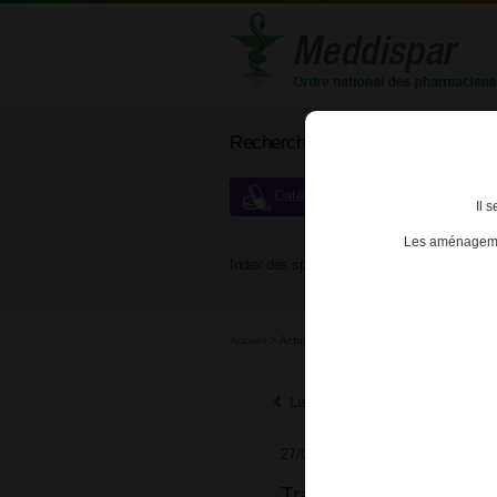
Rechercher un médicament
Catégories de dispensation particu
Il 
Les aménagemen
Index des spécialités :
A
B
Accueil
>
Actualités
>
2025
>
Tramadol et codéine 
Listes des actualités 2025
27/02/2025
Tramadol et codéine : 