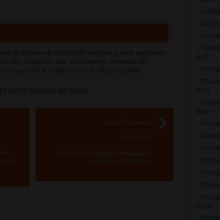
- ZUMA
- ZALD
- TRAM
- TRAM
ant la décision du 24/09/2024 modifiée portant application
B/30
ation des stupéfiants aux médicaments contenant du
- TRAM
contenant de la codéine ou de la dihydrocodéine
- TRAM
B/30
IANTS 01032025 (67,83 kB)
- TRAM
B/30
Actualité suivante
- TRAM
- TRAM
07/03/2025
- TRAM
tion
Six nouveaux groupes biologiques
- TRAM
 mars
similaires substituables
- TRAM
- TRAM
- TRAM
FL/30
- TRAM