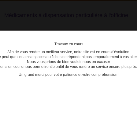
Médicaments à dispensation particulière à l'officine
Travaux en cours
Afin de vous rendre un meilleur service, notre site est en cours d'évolution.
lière
se peut que certains espaces ou fiches ne répondent pas temporairement à vos atten
Nous vous prions de bien vouloir nous en excuser.
ts en cours nous permettront bientôt de vous rendre un service encore plus préci
C
D
E
F
G
H
I
J
K
L
M
N
O
P
Q
Un grand merci pour votre patience et votre compréhension !
: les nouvelles règles de prescription et délivrance entrent en vigueur le 1er mars 2025
MÉDI
- BIOD
- CONT
les nouvelles règles de prescription
- CONT