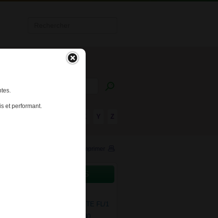
tes.
s et performant.
R
S
T
U
V
W
X
Y
Z
Imprimer
CAMENTS CONCERNÉS
ALGIC 50mg CPR EFF B/30
RAMAL 100mg/ml SOL BUV GTE FL/1
RAMAL LP 100mg CPR LP B/30