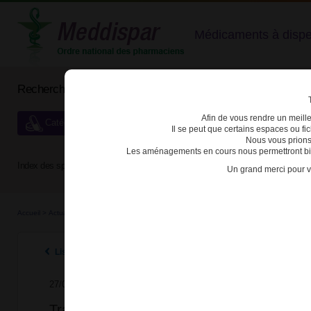
Médicaments à dispens
Rechercher un médicament
Afin de vous rendre un meilleu
Catégories de dispensation particulière
Il se peut que certains espaces ou f
Nous vous prions
Les aménagements en cours nous permettront bien
Index des spécialités :
A
B
C
D
E
F
G
H
Un grand merci pour v
Accueil
>
Actualités
>
2025
>
Tramadol et codéine : les nouvelles règles de prescription
Listes des actualités 2025
27/02/2025
Tramadol et codéine : les nouvelles règles