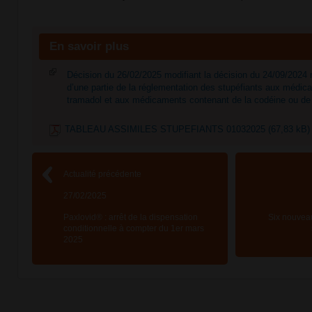
En savoir plus
Décision du 26/02/2025 modifiant la décision du 24/09/2024 m
d’une partie de la réglementation des stupéfiants aux médi
tramadol et aux médicaments contenant de la codéine ou de 
TABLEAU ASSIMILES STUPEFIANTS 01032025 (67,83 kB)
Actualité précédente
27/02/2025
Paxlovid® : arrêt de la dispensation
Six nouvea
conditionnelle à compter du 1er mars
2025