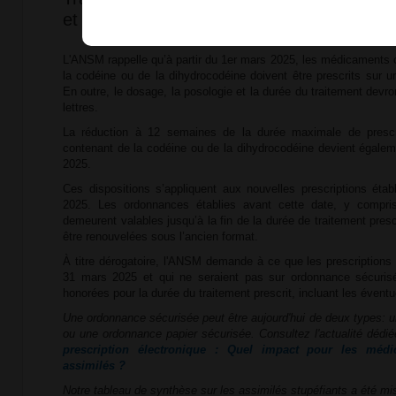
et délivrance entrent en vigueur le 1er ma
L'ANSM rappelle qu’à partir du 1er mars 2025, les médicaments 
la codéine ou de la dihydrocodéine doivent être prescrits sur 
En outre, le dosage, la posologie et la durée du traitement devro
lettres.
La réduction à 12 semaines de la durée maximale de presc
contenant de la codéine ou de la dihydrocodéine devient égalem
2025.
Ces dispositions s’appliquent aux nouvelles prescriptions étab
2025. Les ordonnances établies avant cette date, y compris
demeurent valables jusqu’à la fin de la durée de traitement pres
être renouvelées sous l’ancien format.
À titre dérogatoire, l'ANSM demande à ce que les prescriptions é
31 mars 2025 et qui ne seraient pas sur ordonnance sécuris
honorées pour la durée du traitement prescrit, incluant les évent
Une ordonnance sécurisée peut être aujourd'hui de deux types:
ou une ordonnance papier sécurisée. Consultez l'actualité dédi
prescription électronique : Quel impact pour les médi
assimilés ?
Notre tableau de synthèse sur les assimilés stupéfiants a été mis