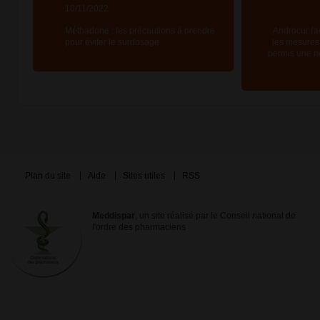
10/11/2022
Méthadone : les précautions à prendre
Androcur (ac
pour éviter le surdosage
les mesures
permis une ne
Plan du site
Aide
Sites utiles
RSS
Meddispar
, un site réalisé par le Conseil national de
l'ordre des pharmaciens