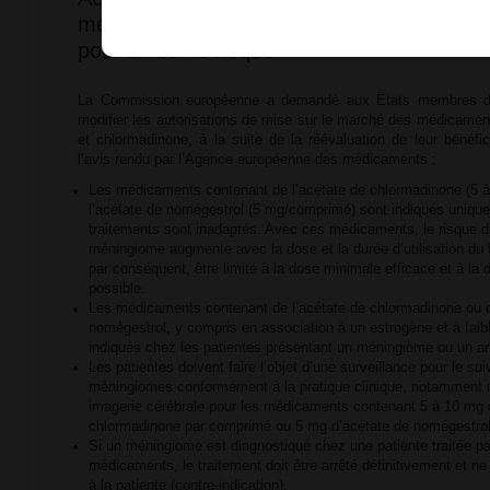
méningiome : des mesures dans l’ensembl
pour limiter le risque
La Commission européenne a demandé aux Etats membres de
modifier les autorisations de mise sur le marché des médicame
et chlormadinone, à la suite de la réévaluation de leur bénéf
l’avis rendu par l’Agence européenne des médicaments :
Les médicaments contenant de l’acétate de chlormadinone (5 
l’acétate de nomégestrol (5 mg/comprimé) sont indiqués unique
traitements sont inadaptés. Avec ces médicaments, le risque 
méningiome augmente avec la dose et la durée d’utilisation du tr
par conséquent, être limité à la dose minimale efficace et à la 
possible.
Les médicaments contenant de l’acétate de chlormadinone ou d
nomégestrol, y compris en association à un estrogène et à faib
indiqués chez les patientes présentant un méningiome ou un 
Les patientes doivent faire l’objet d’une surveillance pour le sui
méningiomes conformément à la pratique clinique, notamment u
imagerie cérébrale pour les médicaments contenant 5 à 10 mg 
chlormadinone par comprimé ou 5 mg d’acétate de nomégestro
Si un méningiome est diagnostiqué chez une patiente traitée pa
médicaments, le traitement doit être arrêté définitivement et ne 
à la patiente (contre-indication).