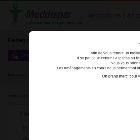
Médicaments à dispens
Rechercher un médicament
Afin de vous rendre un meilleu
Catégories de dispensation particulière
Il se peut que certains espaces ou f
Nous vous prions
Les aménagements en cours nous permettront bien
Index des spécialités :
A
B
C
D
E
F
G
H
Un grand merci pour v
Accueil
>
Actualités
>
2022
>
Acétate de nomégestrol et de chlormadinone et méningiome
Listes des actualités 2022
16/11/2022
Acétate de nomégestrol et de chlormadino