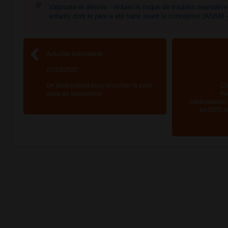
Valproate et dérivés : réduire le risque de troubles neurodé
enfants dont le père a été traité avant la conception (ANSM 
Actualité précédente
27/10/2025
Un livret patient pour sécuriser la prise
Ch
orale de vinorelbine
fl
capécitabine) 
en DPD re