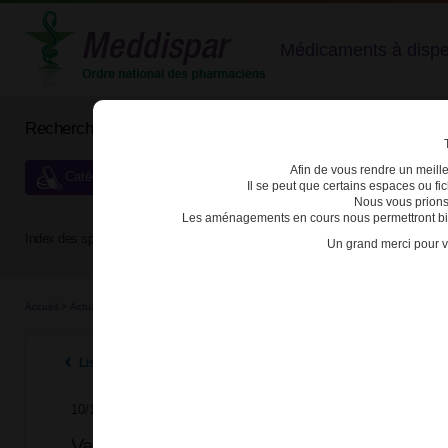
Médicaments à dispens
Rechercher un médicament
Afin de vous rendre un meilleu
Catégories de dispensation particulière
Il se peut que certains espaces ou f
Nous vous prions
Les aménagements en cours nous permettront bien
Index des spécialités :
A
B
C
D
E
F
G
H
Un grand merci pour v
Accueil
>
Actualités
>
2025
>
Valproate et dérivés : réduire le risque de troubles neuro
Listes des actualités 2025
10/11/2025
Valproate et dérivés : réduire le risque de 