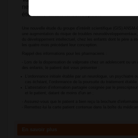
neurodéveloppementaux chez les enfants d
été traité avant la conception
Une nouvelle étude du groupe d’intérêt scientifique (GIS) ANS
une augmentation du risque de troubles neurodéveloppementaux, e
du développement intellectuel, chez les enfants dont le père a été
les quatre mois précédant leur conception.
Rappel des informations pour les pharmaciens :
- Lors de la dispensation de valproate chez un adolescent ou un a
des enfants, le patient doit vous présenter :
L’ordonnance initiale établie par un neurologue, un psychiatre ou
cas échéant, l’ordonnance de la poursuite du traitement établie
L’attestation d’information partagée cosignée par le prescripteur (
et le patient, datant de moins d’un an ;
- Assurez-vous que le patient a bien reçu la brochure d’informatio
- Remettez-lui la carte patient contenue dans la boîte du médica
En savoir plus