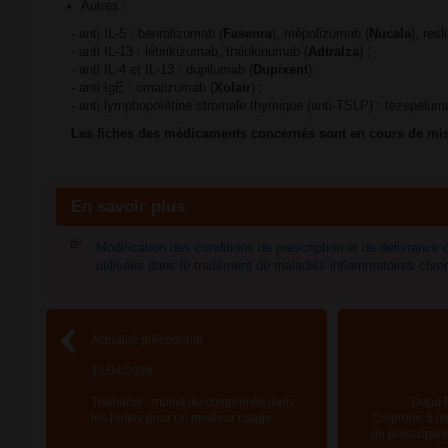
Autres :
- anti IL-5 : benralizumab (
Fasenra
), mépolizumab (
Nucala
), res
- anti IL-13 : lébrikizumab, tralokinumab (
Adtralza
) ;
- anti IL-4 et IL-13 : dupilumab (
Dupixent
) ;
- anti IgE : omalizumab (
Xolair
) ;
- anti lymphopoïétine stromale thymique (anti-TSLP) : tezepelum
Les fiches des médicaments concernés sont en cours de mise
En savoir plus
Modification des conditions de prescription et de délivrance 
utilisées dans le traitement de maladies inflammatoires chr
Actualité précédente
12/04/2024
Tramadol : moins de comprimés dans
Depo P
les boîtes pour un meilleur usage
Colprone 5 mg
de prescriptio