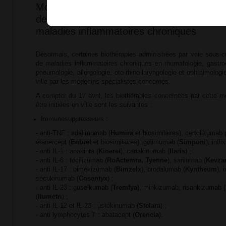
Modification des conditions de prescription
de certaines biothérapies utilisées dans le
maladies inflammatoires chroniques
Désormais, certaines biothérapies administrées par voie sous-c
de maladies inflammatoires chroniques en rhumatologie, gastroe
pneumologie, allergologie, oto-rhino-laryngologie et ophtalmologie
ville par les médecins spécialistes concernés.
A compter du 17 avril, les biothérapies concernées par cette mo
être initiées en ville sont les suivantes :
Immunosuppresseurs :
- anti-TNF : adalimumab (
Humira
et biosimilaires), certolizumab 
étanercept (
Enbrel
et biosimilaires), golimumab (
Simponi
), infli
- anti IL-1 : anakinra (
Kineret
), canakinumab (
Ilaris
) ;
- anti IL-6 : tocilizumab (
RoActemra, Tyenne
), sarilumab (
Kevza
- anti IL-17 : bimekizumab (
Bimzelx
), brodalumab (
Kyntheum
), 
sécukinumab (
Cosentyx
) ;
- anti IL-23 : guselkumab (
Tremfya
), mirikizumab, risankizumab (
(
Ilumetri
) ;
- anti IL-12 et IL-23 : ustékinumab (
Stelara
) ;
- anti lymphocytes T : abatacept (
Orencia
).