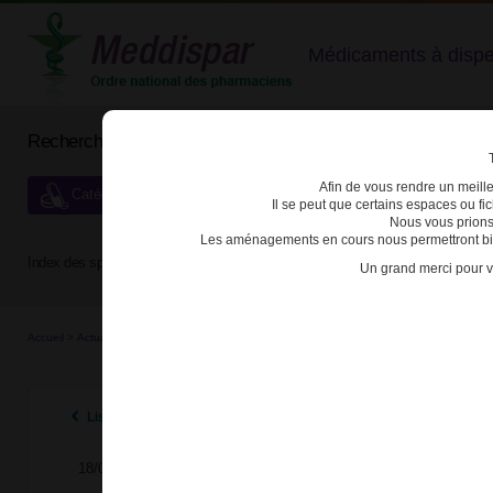
Médicaments à dispens
Rechercher un médicament
Afin de vous rendre un meilleu
Catégories de dispensation particulière
Il se peut que certains espaces ou f
Nous vous prions
Les aménagements en cours nous permettront bien
Index des spécialités :
A
B
C
D
E
F
G
H
Un grand merci pour v
Accueil
>
Actualités
>
2024
>
Modification des conditions de prescription et de délivran
Listes des actualités 2024
18/04/2024